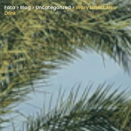
Fata
>
Blog
>
Uncategorized
>
Waxy Latest Also
Drink