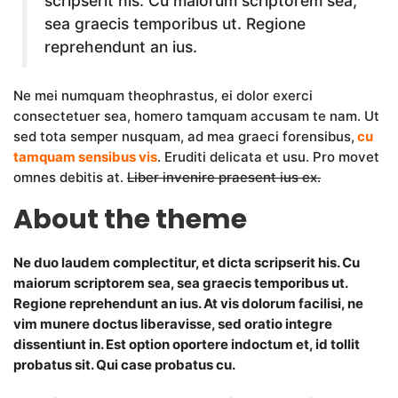
scripserit his. Cu maiorum scriptorem sea,
sea graecis temporibus ut. Regione
reprehendunt an ius.
Ne mei numquam theophrastus, ei dolor exerci
consectetuer sea, homero tamquam accusam te nam. Ut
sed tota semper nusquam, ad mea graeci forensibus,
cu
tamquam sensibus vis
. Eruditi delicata et usu. Pro movet
omnes debitis at.
Liber invenire praesent ius ex.
About the theme
Ne duo laudem complectitur, et dicta scripserit his. Cu
maiorum scriptorem sea, sea graecis temporibus ut.
Regione reprehendunt an ius. At vis dolorum facilisi, ne
vim munere doctus liberavisse, sed oratio integre
dissentiunt in. Est option oportere indoctum et, id tollit
probatus sit. Qui case probatus cu.