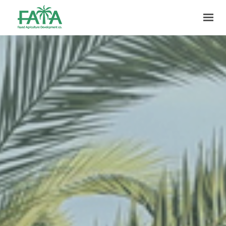
HOME
ABOUT US
PRODUCTION
FACILITIES
MARKETING
QUALITY
CONTACT US
GET IN TOUCH